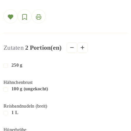
Zutaten
2
Portion(en)
250 g
Hähnchenbrust
100 g (ungekocht)
Reisbandnudeln (breit)
1 L
Hünerbrühe