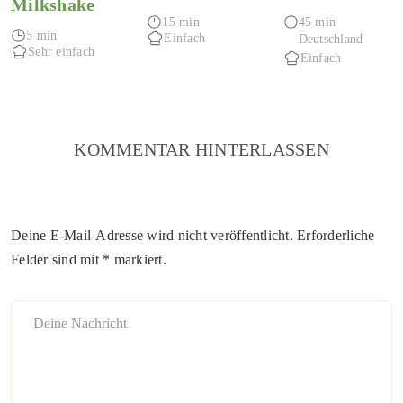
Milkshake
Crunch
Hüttenkäse
15 min
45 min
& Kräutern
5 min
Einfach
Deutschland
Sehr einfach
Einfach
KOMMENTAR HINTERLASSEN
Deine E-Mail-Adresse wird nicht veröffentlicht. Erforderliche
Felder sind mit * markiert.