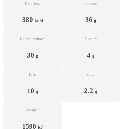
Kalorien:
Protein:
380
36
kcal
g
Kohlenhydrate:
Zucker:
30
4
g
g
Fett:
Salz:
10
2.2
g
g
Energie:
1590
kJ