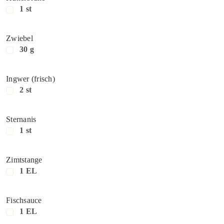
1 st
Zwiebel
30 g
Ingwer (frisch)
2 st
Sternanis
1 st
Zimtstange
1 EL
Fischsauce
1 EL