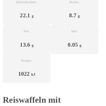
Kohlenhydrate:
Zucker:
22.1
8.7
g
g
Fett:
Salz:
13.6
0.05
g
g
Energie:
1022
kJ
Reiswaffeln mit