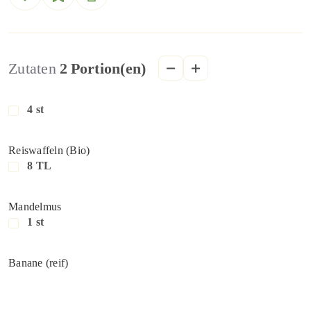
Zutaten
2
Portion(en)
4 st
Reiswaffeln (Bio)
8 TL
Mandelmus
1 st
Banane (reif)