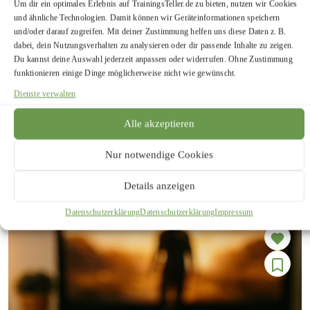
Um dir ein optimales Erlebnis auf TrainingsTeller.de zu bieten, nutzen wir Cookies
und ähnliche Technologien. Damit können wir Geräteinformationen speichern
und/oder darauf zugreifen. Mit deiner Zustimmung helfen uns diese Daten z. B.
dabei, dein Nutzungsverhalten zu analysieren oder dir passende Inhalte zu zeigen.
Du kannst deine Auswahl jederzeit anpassen oder widerrufen. Ohne Zustimmung
funktionieren einige Dinge möglicherweise nicht wie gewünscht.
Dienste verwalten
Snacks
Alle akzeptieren
No-Bake Proteinriegel mit Haferflocken &
Erdnussbutter
Nur notwendige Cookies
10 min
Sehr einfach
Details anzeigen
Datenschutzerklärung
Datenschutzerklärung
Impressum