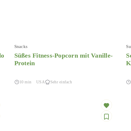
Snacks
Su
do
Süßes Fitness-Popcorn mit Vanille-
S
Protein
K
10 min
USA
Sehr einfach