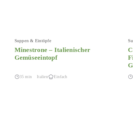
Suppen & Eintöpfe
Su
Minestrone – Italienischer
C
Gemüseeintopf
F
G
35 min
Italien
Einfach