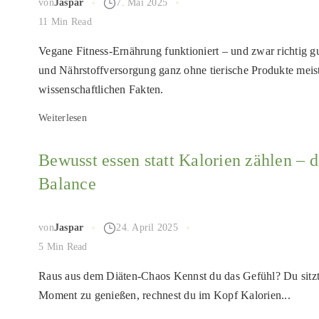
von
Jaspar
7. Mai 2025
11 Min Read
Vegane Fitness-Ernährung funktioniert – und zwar richtig g
und Nährstoffversorgung ganz ohne tierische Produkte meist
wissenschaftlichen Fakten.
Weiterlesen
Bewusst essen statt Kalorien zählen –
Balance
von
Jaspar
24. April 2025
5 Min Read
Raus aus dem Diäten-Chaos Kennst du das Gefühl? Du sitzt
Moment zu genießen, rechnest du im Kopf Kalorien...