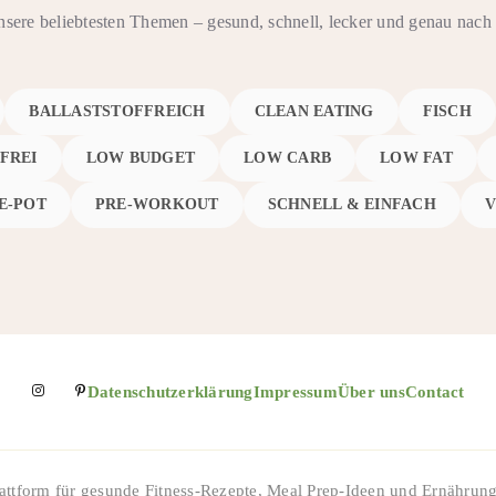
nsere beliebtesten Themen – gesund, schnell, lecker und genau na
BALLASTSTOFFREICH
CLEAN EATING
FISCH
FREI
LOW BUDGET
LOW CARB
LOW FAT
E-POT
PRE-WORKOUT
SCHNELL & EINFACH
Datenschutzerklärung
Impressum
Über uns
Contact
lattform für gesunde Fitness-Rezepte, Meal Prep-Ideen und Ernährungs